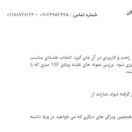
ان
شماره تماس
: 09124952365 – 02188728124
ندگی راحت و کاربردی در آن جای گیرد. انتخاب نقشه‌ای مناسب
برای چنین ویلایی می‌تواند تأثیر چشمگیری بر کیفیت زندگی ساکنان داشته باشد، چراکه هر متر مربع باید به‌درستی و با دقت برنامه‌ریزی شود. بررسی نمونه های نقشه ویلای 100 متری که با
ند.
رفته شوند عبارتند از:
و همچنین ویژگی‌ های دیگری که می‌ خواهید در ویلا داشته