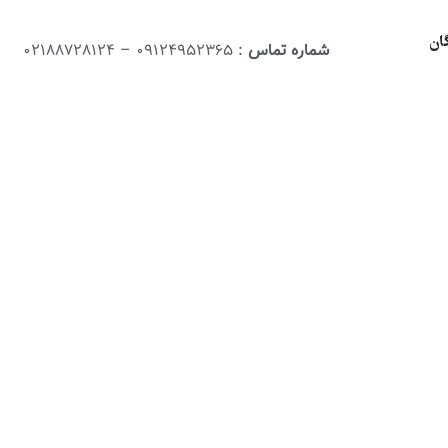
ان
شماره تماس
: 09124952365 – 02188728124