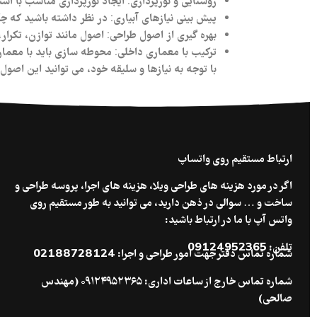
روشنایی و نورپردازی
: ایجاد نورپردازی مناسب با اس
پیش‌ بینی نیازهای آبیاری
: در نظر داشته باشید که چگ
بهره‌ گیری از اصول طراحی
: اصول مانند توازن، تکرار
ترکیب با معماری داخلی
: محوطه‌ سازی باید با معم
با توجه به نیازها و سلیقه‌ خود، می‌ توانید این اص
ارتباط مستقیم روی واتساپ
اگر در مورد هزینه های طراحی ویلا، هزینه های اجرا، پروسه طراحی و
ساخت و … سوالی در ذهن دارید، می توانید به طور مستقیم روی
واتس آپ با ما در ارتباط باشید:
تلفن: 09124952365
شماره تماس دفتر جهت امور طراحی و اجرا: 02188728124
شماره تماس خارج از ساعات اداری: ۰۹۱۲۴۹۵۲۳۶۵ (مهندس
صالحی)